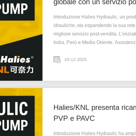
globale con un servizio po
Introduzione Halies Hydraulic, un prod
idrauliche, sta espandendo la sua rete
migliore servizio post-vendita. L'inizia
India, Perù e Medio Oriente. Assistenza
10-12-2025
Halies/KNL presenta ricam
PVP e PAVC
Introduzione Halies Hydraulic ha ampli