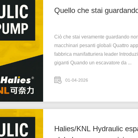
Quello che stai guardand
Ciò che stai veramente guardando non 
macchinari pesanti globali Quattro ap
fabbrica manifatturiera leader Introduz
giganti Quando un escavatore da ...
01-04-2026
Halies/KNL Hydraulic esp