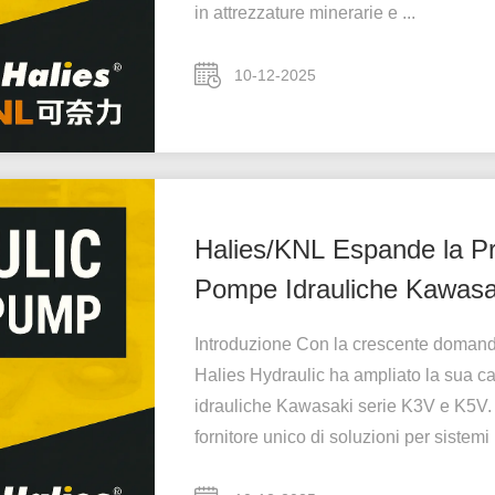
in attrezzature minerarie e ...
10-12-2025
Halies/KNL Espande la P
Pompe Idrauliche Kawas
Introduzione Con la crescente domand
Halies Hydraulic ha ampliato la sua ca
idrauliche Kawasaki serie K3V e K5V. 
fornitore unico di soluzioni per sistemi .