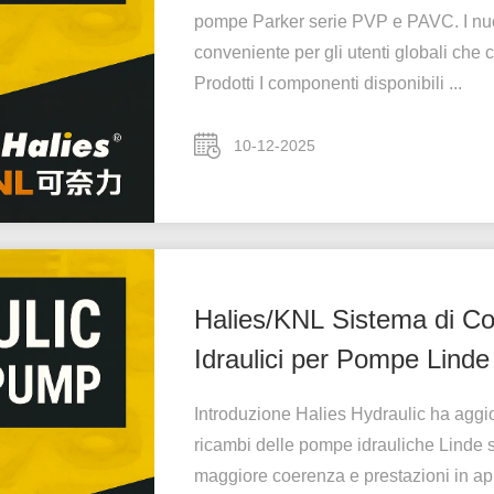
pompe Parker serie PVP e PAVC. I nuovi
conveniente per gli utenti globali che 
Prodotti I componenti disponibili ...
10-12-2025
Halies/KNL Sistema di Con
Idraulici per Pompe Lin
Introduzione Halies Hydraulic ha aggior
ricambi delle pompe idrauliche Linde 
maggiore coerenza e prestazioni in app