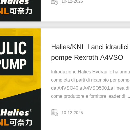
10-12-2025
Halies/KNL Lanci idraulic
pompe Rexroth A4VSO
Introduzione Halies Hydraulic ha annun
completa di parti di ricambio per pom
da A4VSO40 a A4VSO500.La linea di pro
come produttore e fornitore leader di ...
10-12-2025