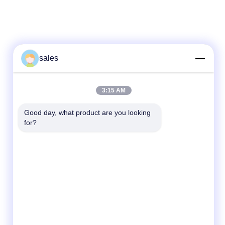
sales
Contatto rapido
3:15 AM
Tel
Good day, what product are you looking 
for?
86-139-01536676
E-mail
jshanlishi03@jshanlishi.com
Indirizzo
No. 66 Changfu Road, Xushe, Yixing, Jiangsu
Cina