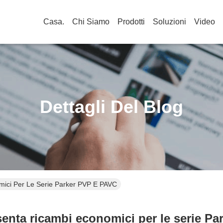
Casa.
Chi Siamo
Prodotti
Soluzioni
Video
Dettagli Del Blog
mici Per Le Serie Parker PVP E PAVC
enta ricambi economici per le serie P