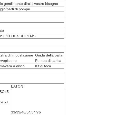
ls gentilmente dirci il vostro bisogno
aggio/parti di pompe
nto
PS/SF/FEDEX/DHL/EMS
astra di impostazione
Guida della palla
rvopistone
Pompa di carica
imavera a disco
Kit di foca
EATON
VSO45
VSO71
33/39/46/54/64/76