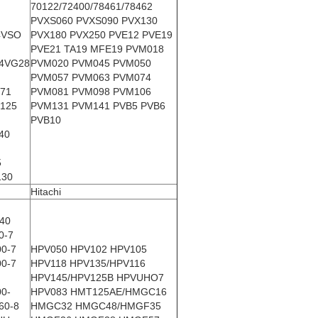
70122/72400/78461/78462
PVXS060 PVXS090 PVX130
4VSO
PVX180 PVX250 PVE12 PVE19
PVE21 TA19 MFE19 PVM018
4VG28
PVM020 PVM045 PVM050
PVM057 PVM063 PVM074
71
PVM081 PVM098 PVM106
125
PVM131 PVM141 PVB5 PVB6
PVB10
40
5
130
Hitachi
40
0-7
0-7
HPV050 HPV102 HPV105
0-7
HPV118 HPV135/HPV116
HPV145/HPV125B HPVUHO7
0-
HPV083 HMT125AE/HMGC16
60-8
HMGC32 HMGC48/HMGF35