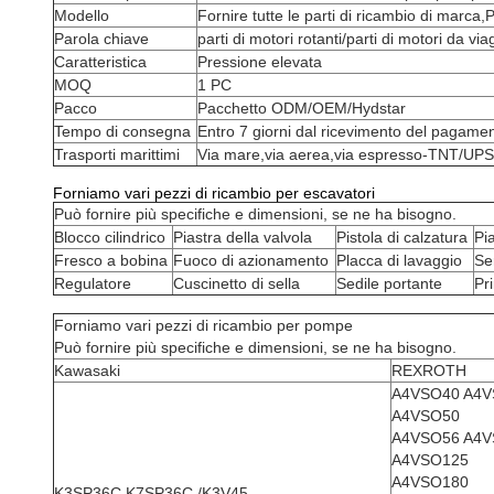
Modello
Fornire tutte le parti di ricambio di marca,P
Parola chiave
parti di motori rotanti/parti di motori da vi
Caratteristica
Pressione elevata
MOQ
1 PC
Pacco
Pacchetto ODM/OEM/Hydstar
Tempo di consegna
Entro 7 giorni dal ricevimento del pagame
Trasporti marittimi
Via mare,via aerea,via espresso-TNT/U
Forniamo vari pezzi di ricambio per escavatori
Può fornire più specifiche e dimensioni, se ne ha bisogno.
Blocco cilindrico
Piastra della valvola
Pistola di calzatura
Pi
Fresco a bobina
Fuoco di azionamento
Placca di lavaggio
Se
Regulatore
Cuscinetto di sella
Sedile portante
Pr
Forniamo vari pezzi di ricambio per pompe
Può fornire più specifiche e dimensioni, se ne ha bisogno.
Kawasaki
REXROTH
A4VSO40 A4
A4VSO50
A4VSO56 A4
A4VSO125
A4VSO180
K3SP36C K7SP36C /K3V45