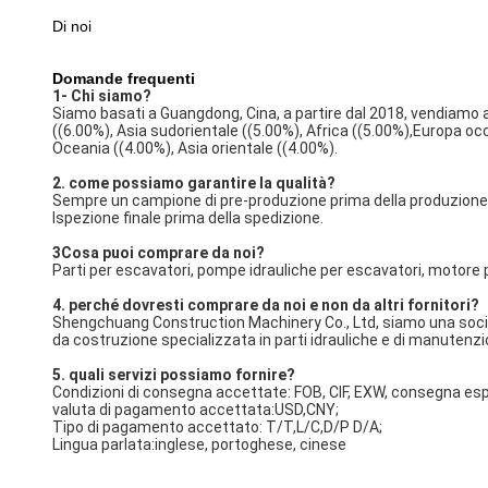
Di noi
Domande frequenti
1- Chi siamo?
Siamo basati a Guangdong, Cina, a partire dal 2018, vendiamo al
((6.00%), Asia sudorientale ((5.00%), Africa ((5.00%),Europa oc
Oceania ((4.00%), Asia orientale ((4.00%).
2. come possiamo garantire la qualità?
Sempre un campione di pre-produzione prima della produzione i
Ispezione finale prima della spedizione.
3Cosa puoi comprare da noi?
Parti per escavatori, pompe idrauliche per escavatori, motore pe
4. perché dovresti comprare da noi e non da altri fornitori?
Shengchuang Construction Machinery Co., Ltd, siamo una societ
da costruzione specializzata in parti idrauliche e di manutenzi
5. quali servizi possiamo fornire?
Condizioni di consegna accettate: FOB, CIF, EXW, consegna es
valuta di pagamento accettata:USD,CNY;
Tipo di pagamento accettato: T/T,L/C,D/P D/A;
Lingua parlata:inglese, portoghese, cinese