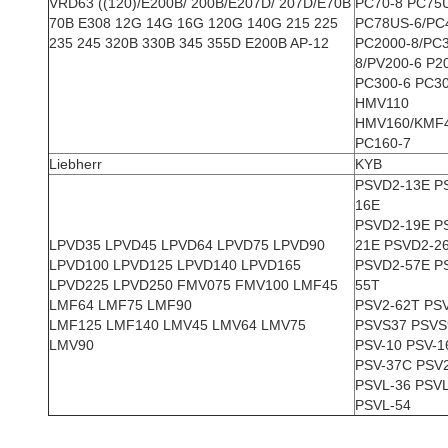
VRD63 ((120)/E200B/ 200B/E207D/ 207D/E70B
PC70-8 PC75
70B E308 12G 14G 16G 120G 140G 215 225
PC78US-6/PC
235 245 320B 330B 345 355D E200B AP-12
PC2000-8/PC3
8/PV200-6 P2
PC300-6 PC30
HMV110
HMV160/KMF
PC160-7
Liebherr
KYB
PSVD2-13E P
16E
PSVD2-19E P
LPVD35 LPVD45 LPVD64 LPVD75 LPVD90
21E PSVD2-2
LPVD100 LPVD125 LPVD140 LPVD165
PSVD2-57E P
LPVD225 LPVD250 FMV075 FMV100 LMF45
55T
LMF64 LMF75 LMF90
PSV2-62T PS
LMF125 LMF140 LMV45 LMV64 LMV75
PSVS37 PSVS
LMV90
PSV-10 PSV-1
PSV-37C PSV
PSVL-36 PSVL
PSVL-54