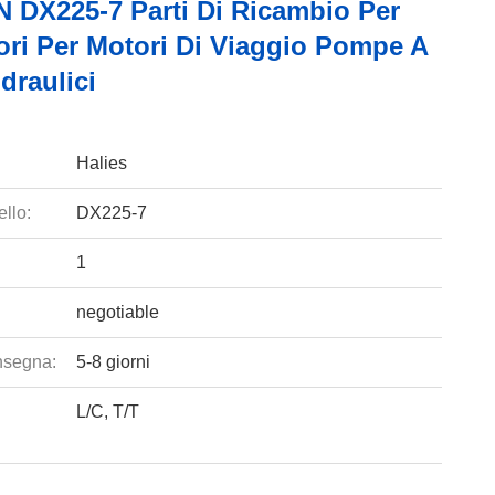
DX225-7 Parti Di Ricambio Per
ori Per Motori Di Viaggio Pompe A
Idraulici
Halies
llo:
DX225-7
1
negotiable
nsegna:
5-8 giorni
L/C, T/T