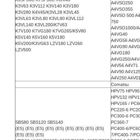
A4VSO250
K3V63 K3V112 K3V140 K3V180
A4VSO355
K3V280 K4V45/K3VL28 K3VL45
A4VSO 500 A
K3VL63 K3VL80 K3VL80 K3VL112
750
K3VL140 K3VL200/K7V63
A4VSO1000/A
K7V100 K7VG180 K7VG265/K5V80
A4VG40
K5V140 K5V160 K5V180
A4VG56 A4VG
K5V200/K3VG63 LZV180 LZV260
A4VG90 A4VG
LZV500
A4VG180
A4VG250/A4V
A4V56 A4V71
A4V90 A4V12
A4V250 A4V0
Comatsu
HPV75 HPV95
HPV132 HPV1
HPV165 / PC6
PC220-6 PC20
PC300-6 PC30
SBS80 SBS120 SBS140
PC360-7
(ES) (ES) (ES) (ES) (ES) (ES) (ES) (ES) (ES)
PC400-6/PC60
(ES) (ES) (ES)
7/PC400-7/PC