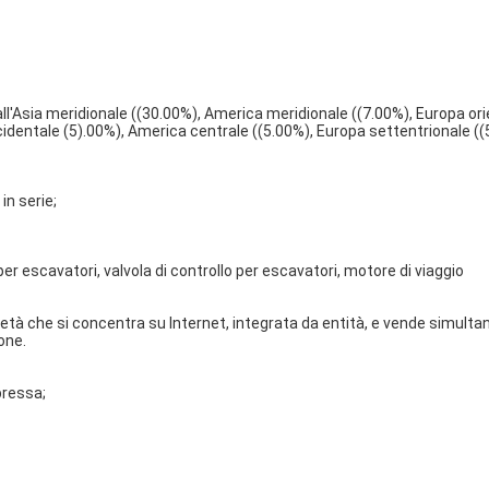
l'Asia meridionale ((30.00%), America meridionale ((7.00%), Europa ori
cidentale (5).00%), America centrale ((5.00%), Europa settentrionale ((
n serie;
r escavatori, valvola di controllo per escavatori, motore di viaggio
à che si concentra su Internet, integrata da entità, e vende simulta
one.
pressa;