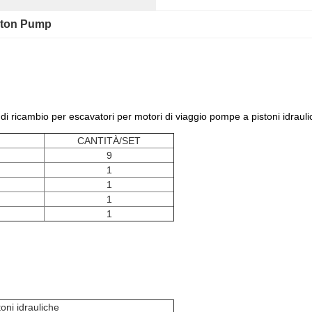
ston Pump
ricambio per escavatori per motori di viaggio pompe a pistoni idraulic
CANTITÀ/SET
9
1
1
1
1
oni idrauliche