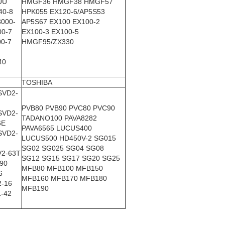
UU
HMGF36 HMGF38 HMGF57
40-8
HPK055 EX120-6/AP5S53
000-
AP5S67 EX100 EX100-2
00-7
EX100-3 EX100-5
0-7
HMGF95/ZX330
40
TOSHIBA
SVD2-
PVB80 PVB90 PVC80 PVC90
SVD2-
TADANO100 PAVA8282
6E
PAVA6565 LUCUS400
SVD2-
LUCUS500 HD450V-2 SG015
SG02 SG025 SG04 SG08
V2-63T
SG12 SG15 SG17 SG20 SG25
90
MFB80 MFB100 MFB150
6
MFB160 MFB170 MFB180
2-16
MFB190
-42